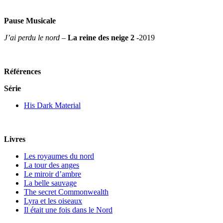
Pause Musicale
J’ai perdu le nord
–
La reine des neige 2
-2019
Références
Série
His Dark Material
Livres
Les royaumes du nord
La tour des anges
Le miroir d’ambre
La belle sauvage
The secret Commonwealth
Lyra et les oiseaux
Il était une fois dans le Nord