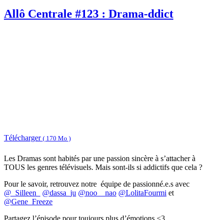
Allô Centrale #123 : Drama-ddict
Télécharger
( 170 Mo )
Les Dramas sont habités par une passion sincère à s’attacher à
TOUS les genres télévisuels. Mais sont-ils si addictifs que cela ?
Pour le savoir, retrouvez notre équipe de passionné.e.s avec
@_Silleen_
@dassa_ju
@noo__nao
@LolitaFourmi
et
@Gene_Freeze
Partagez l’épisode pour toujours plus d’émotions <3