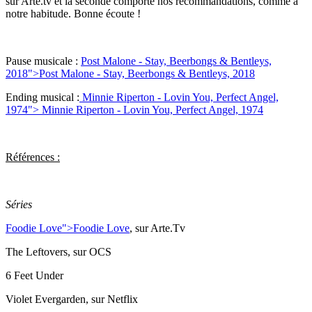
sur Arte.tv et la seconde comporte nos recommandations, comme à
notre habitude. Bonne écoute !
Pause musicale :
Post Malone - Stay, Beerbongs & Bentleys,
2018">
Post Malone - Stay, Beerbongs & Bentleys, 2018
Ending musical :
Minnie Riperton - Lovin You, Perfect Angel,
1974">
Minnie Riperton - Lovin You, Perfect Angel, 1974
Références :
Séries
Foodie Love">
Foodie Love
, sur Arte.Tv
The Leftovers, sur OCS
6 Feet Under
Violet Evergarden, sur Netflix