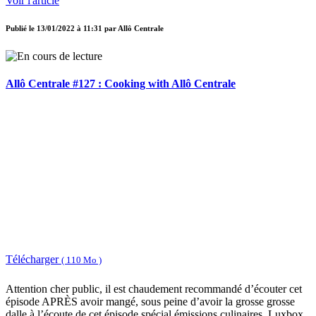
Voir l'article
Publié le
13/01/2022 à 11:31
par
Allô Centrale
Allô Centrale #127 : Cooking with Allô Centrale
Télécharger
( 110 Mo )
Attention cher public, il est chaudement recommandé d’écouter cet
épisode APRÈS avoir mangé, sous peine d’avoir la grosse grosse
dalle à l’écoute de cet épisode spécial émissions culinaires. Luxbox,