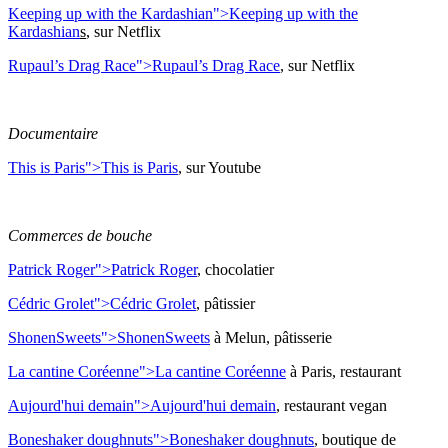
Keeping up with the Kardashian">
Keeping up with the
Kardashian
s
, sur Netflix
Rupaul’s Drag Race">
Rupaul’s Drag Race
, sur Netflix
Documentaire
This is Paris">
This is Paris
, sur Youtube
Commerces de bouche
Patrick Roger">
Patrick Roger
, chocolatier
Cédric Grolet">
Cédric Grolet
, pâtissier
ShonenSweets">
ShonenSweets
à Melun, pâtisserie
La cantine Coréenne">
La cantine Coréenne
à Paris, restaurant
Aujourd'hui demain">
Aujourd'hui demain
, restaurant vegan
Boneshaker doughnuts">
Boneshaker doughnuts
, boutique de