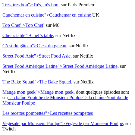
Très, très bon">
Très, très bon
, sur Paris Première
Cauchemar en cuisine">
Cauchemar en cuisine
UK
Top Chef">
Top Chef
, sur M6
Chef’s table">
Chef’s table
, sur Netflix
C’est du gâteau">
C’est du gâteau
, sur Netflix
Street Food Asie">
Street Food Asie
, sur Netflix
Street Food Amérique Latine">
Street Food Amérique Latine
, sur
Netflix
The Bake Squad">
The Bake Squad
, sur Netflix
Mange mon geek">
Mange mon geek
, dont quelques épisodes sont
sur
la chaîne Youtube de Monsieur Poulpe">
la chaîne Youtube de
Monsieur Poulpe
Les recettes pompettes">
Les recettes pompettes
Vegesale par Monsieur Poulpe">
Vegesale par Monsieur Poulpe
, sur
Twitch