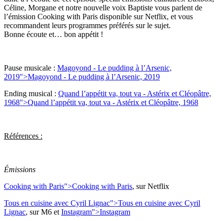
Céline, Morgane et notre nouvelle voix Baptiste vous parlent de
l’émission Cooking with Paris disponible sur Netflix, et vous
recommandent leurs programmes préférés sur le sujet.
Bonne écoute et… bon appétit !
Pause musicale :
Magoyond - Le pudding à l’Arsenic,
2019">
Magoyond - Le pudding à l’Arsenic, 2019
Ending musical :
Quand l’appétit va, tout va - Astérix et Cléopâtre,
1968">
Quand l’appétit va, tout va - Astérix et Cléopâtre, 1968
Références :
Émissions
Cooking with Paris">
Cooking with Paris
, sur Netflix
Tous en cuisine avec Cyril Lignac">
Tous en cuisine avec Cyril
Lignac
, sur M6 et
Instagram">
Instagram