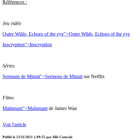
Références :
Jeu vidéo
Outer Wilds, Echoes of the eye">
Outer Wilds, Echoes of the eye
Inscryption">
Inscryption
Séries
Sermons de Minuit">
Sermons de Minuit
sur Netflix
Films
Malignant">
Malignant
de James Wan
Voir l'article
Publié le
23/11/2021 à 09:55
par
Allô Centrale