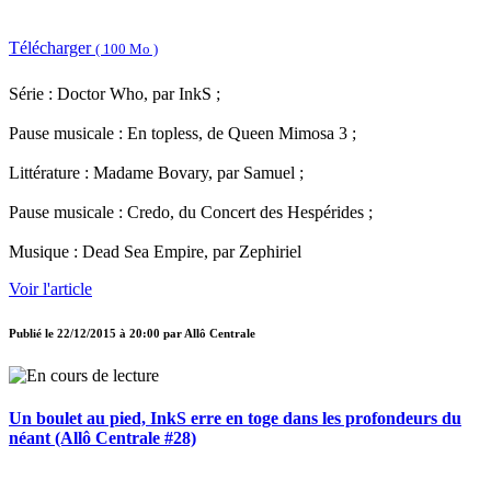
Télécharger
( 100 Mo )
Série : Doctor Who, par InkS ;
Pause musicale : En topless, de Queen Mimosa 3 ;
Littérature : Madame Bovary, par Samuel ;
Pause musicale : Credo, du Concert des Hespérides ;
Musique : Dead Sea Empire, par Zephiriel
Voir l'article
Publié le
22/12/2015 à 20:00
par
Allô Centrale
Un boulet au pied, InkS erre en toge dans les profondeurs du
néant (Allô Centrale #28)